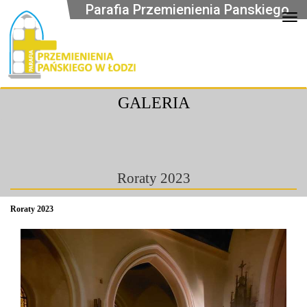
Parafia Przemienienia Panskiego
Op
GALERIA
Roraty 2023
Roraty 2023