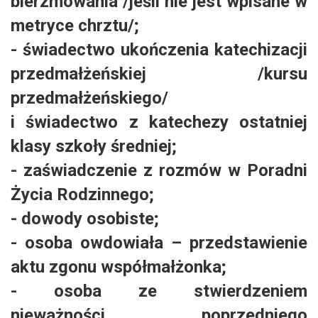
bierzmowania /jeśli nie jest wpisane w
metryce chrztu/;
- świadectwo ukończenia katechizacji
przedmałżeńskiej /kursu
przedmałżeńskiego/
i świadectwo z katechezy ostatniej
klasy szkoły średniej;
- zaświadczenie z rozmów w Poradni
Życia Rodzinnego;
- dowody osobiste;
- osoba owdowiała – przedstawienie
aktu zgonu współmałżonka;
- osoba ze stwierdzeniem
nieważności poprzedniego