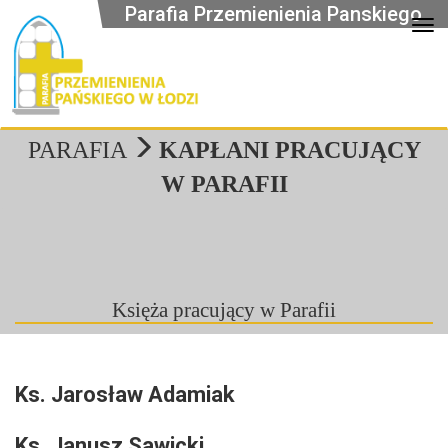
Parafia Przemienienia Panskiego
Op
PARAFIA
KAPŁANI PRACUJĄCY
W PARAFII
Księża pracujący w Parafii
Ks. Jarosław Adamiak
Ks. Janusz Sawicki