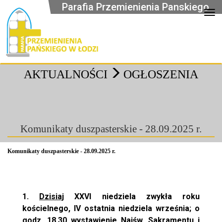
Parafia Przemienienia Panskiego
Op
AKTUALNOŚCI
OGŁOSZENIA
Komunikaty duszpasterskie - 28.09.2025 r.
Komunikaty duszpasterskie - 28.09.2025 r.
1.
Dzisiaj
XXVI niedziela zwykła roku
kościelnego, IV ostatnia niedziela września; o
godz. 18.30 wystawienie Najśw. Sakramentu i