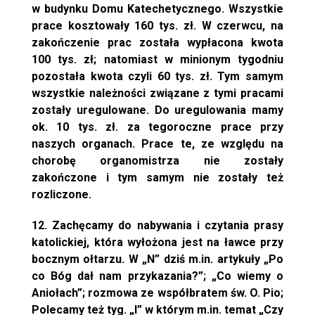
w budynku Domu Katechetycznego. Wszystkie
prace kosztowały 160 tys. zł. W czerwcu, na
zakończenie prac została wypłacona kwota
100 tys. zł; natomiast w minionym tygodniu
pozostała kwota czyli 60 tys. zł. Tym samym
wszystkie należności związane z tymi pracami
zostały uregulowane. Do uregulowania mamy
ok. 10 tys. zł. za tegoroczne prace przy
naszych organach. Prace te, ze względu na
chorobę organomistrza nie zostały
zakończone i tym samym nie zostały też
rozliczone.
12. Zachęcamy do nabywania i czytania prasy
katolickiej, która wyłożona jest na ławce przy
bocznym ołtarzu. W „N” dziś m.in. artykuły „Po
co Bóg dał nam przykazania?”; „Co wiemy o
Aniołach”; rozmowa ze współbratem św. O. Pio;
Polecamy też tyg. „I” w którym m.in. temat „Czy