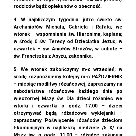
rodziców bądź opiekunów o obecność.
4. W najbliższym tygodniu: jutro święto św.
Archaniołów Michała, Gabriela i Rafała; we
wtorek – wspomnienie św. Hieronima, kapłana;
w środę 0 św. Teresy od Dzieciątka Jezus; w
czwartek – św. Aniołów Stróżów; w sobotę –
św. Franciszka z Asyżu, zakonnika.
5. We wtorek zakończymy m-c wrzesień; w
środę rozpoczniemy kolejny m-c PAŹDZIERNIK
– miesiąc modlitwy różańcowej, zapraszamy na
nabożeństwa różańcowe każdego dnia po
wieczornej Mszy św. Dla dzieci różaniec we
wtorki i czwartki o godz. 17.00 – dzieci
otrzymywać będą różańcowe wyklejanki –
zapraszamy. Poświęcenie różańców dzieciom
I-komunijnym w najbliższą niedzielę /5 X/ na
Mszy św. o godz. 11.00 – różańce zakupują